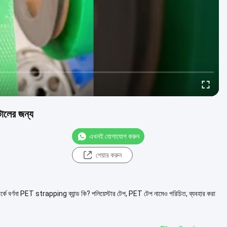
মেটালের জন্য
এখনই যোগাযোগ করুন
শেয়ার করুন
ম্পর্কে বর্ণনা PET strapping ব্যান্ড কি? পলিয়েস্টার টেপ, PET টেপ নামেও পরিচিত, ব্যবহার করা